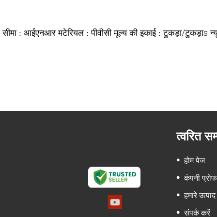
्य सीमा :
मटेरियल :
मूल्य की इकाई :
न्
आईएनआर
पीवीसी
टुकड़ा/टुकड़ाs
त्वरित स
होम पेज
कंपनी प्रो
हमारे उत्पाद
संपर्क करें