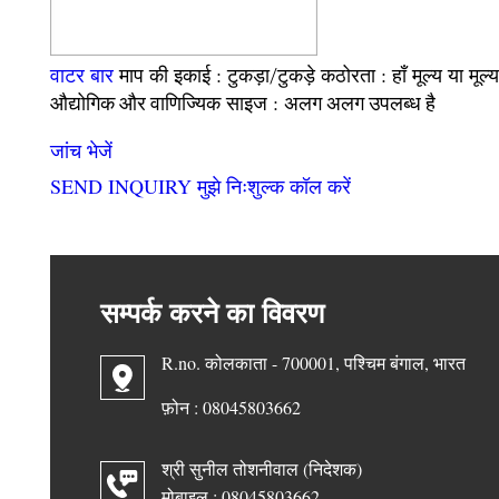
वाटर बार
माप की इकाई :
कठोरता :
मूल्य या मूल
टुकड़ा/टुकड़े
हाँ
साइज :
औद्योगिक और वाणिज्यिक
अलग अलग उपलब्ध है
जांच भेजें
SEND INQUIRY
मुझे निःशुल्क कॉल करें
सम्पर्क करने का विवरण
R.no. कोलकाता - 700001, पश्चिम बंगाल, भारत
फ़ोन :
08045803662
श्री सुनील तोशनीवाल
(
निदेशक
)
मोबाइल :
08045803662