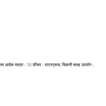
नतम आदेश मात्रा :
फ़ीचर :
उपयोग :
10
वाटरप्रूफ, चिकनी सतह