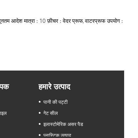
यूनतम आदेश मात्रा :
फ़ीचर :
उपयोग :
10
वेदर प्रूफ, वाटरप्रूफ
म्पक
हमारे उत्पाद
पानी की पट्टी
फाइल
गेट सील
इलास्टोमेरिक असर पैड
प्लास्टिक उत्पाद