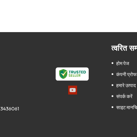
त्वरित स
होम पेज
कंपनी प्रो
हमारे उत्पाद
संपर्क करें
साइट मानचि
03436061