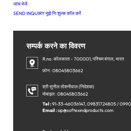
जांच भेजें
SEND INQUIRY
मुझे निःशुल्क कॉल करें
सम्पर्क करने का विवरण
R.no. कोलकाता - 700001, पश्चिम बंगाल, भारत
फ़ोन :
08045803662
श्री सुनील तोशनीवाल
(
निदेशक
)
मोबाइल :
08045803662
Tel :
91-33-46036147, 09831724805 / 099
Email :
sip@softexindproducts.com