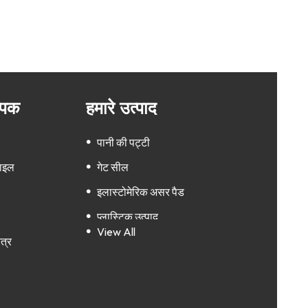
म्पक
हमारे उत्पाद
पानी की पट्टी
फाइल
गेट सील
इलास्टोमेरिक असर पैड
प्लास्टिक उत्पाद
View All
त्र
सिलिकॉन रबर उत्पाद
बहुपक्षीय उत्पाद
धौंकनी और विस्तार जोड़ों