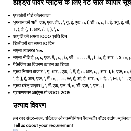
हाइड्रो पावर प्लांट्स के लिए गेट सील व्यापार सू
एफओबी पोर्ट
कोलकाता
भुगतान की शर्तें
, एक, एक, डी, , ', यू, ई, एक, n, f, डी, n, c, h, ई, क्यू, ई, जी, ए
T, ), ई, (, T, आर, /, T, ), ', s
आपूर्ति की क्षमता
1000 प्रति दिन
डिलीवरी का समय
10 दिन
नमूना उपलब्ध
Yes
नमूना नीति
ई, p, s, एक, मैं, , s, , b, जी, , s, , , , मैं, , h, b, ई, आर, ', S, m
पैकेजिंग का विवरण
कार्टन का डिब्बा
मुख्य निर्यात बाजार
', यू, आर, , एक, f, मैं, ई, n, आर, c, , आर, t, h, एक, m, h, 
', ई, ], ई, आर, एक, ', मैं, m, ,, , s, W, ई, ओ, ई, आर, n, t, ई, , ', M, t, ', ',
मुख्य घरेलू बाज़ार
[, ', मैं, एक, एल, मैं, n, डी, एक, ', एल, , ]
प्रमाणपत्र
आईएसओ 9001: 2015
उत्पाद विवरण
हम रबर सेंटर-बल्ब, वर्टिकल और कम्पैनियन बैकस्टॉप वॉटर स्टॉप, म्यूजिक न
Tell us about your requirement